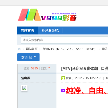
网站首页
聆风音乐吧
»
网站首页
›
高清MTV（MPG、VOB、720P、1080P）
›
华语
M
发新帖
V
[MTV]马启涵&崔铭珈 - 口是心
查看:
5235
|
回复:
7
99
9
清幽雾
发表于 2022-7-15 13:25:53
|
影
纯净、自由、
音