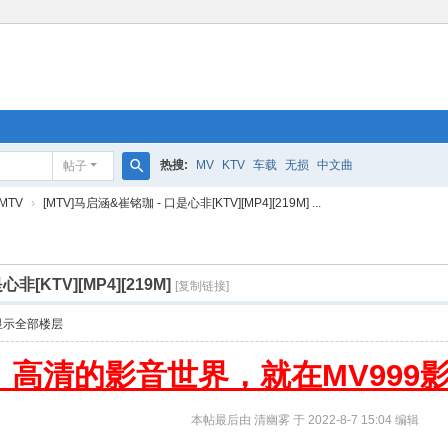
热搜:
MV
KTV
车载
无损
中文曲
帖子
搜
MTV
›
[MTV]马启涵&崔铭珈 - 口是心非[KTV][MP4][219M] ...
索
非[KTV][MP4][219M]
[复制链接]
显示全部楼层
高清的影音世界，就在MV999
本帖最后由 清幽雾 于 2022-8-7 15:04 编辑