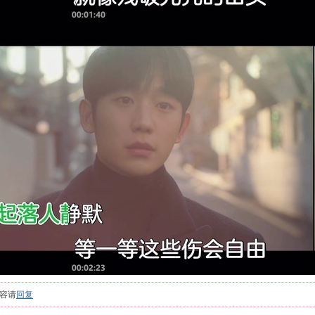
容请
回复