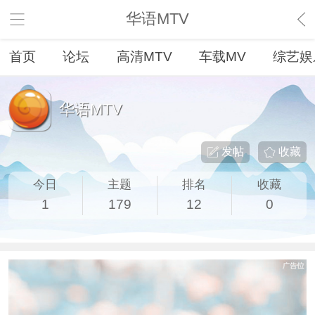
华语MTV
首页
论坛
高清MTV
车载MV
综艺娱
华语MTV
发帖
收藏
今日
主题
排名
收藏
1
179
12
0