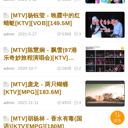
[MTV]杨钰莹 - 晚霞中的红
蜻蜓[KTV][VOB][149.5M]
admin
2021-5-27
5369
3
[MTV]陈慧娴 - 飘雪(97港
乐奇妙旅程演唱会)[KTV]
[VOB][158.1M]
admin
2020-10-7
2608
2
[MTV]庞龙 - 两只蝴蝶
[KTV][MPG][183.6M]
admin
2021-11-11
4933
3
[MTV]胡杨林 - 香水有毒(国
排序
语)[KTV][MPG][180M]