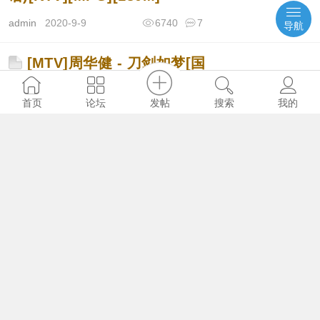
admin
2020-9-9
6740
7
导航
[MTV]周华健 - 刀剑如梦[国
语][KTV][MPG][105.8M]
发帖
首页
论坛
搜索
我的
admin
2022-3-10
8229
8
[MTV]林忆莲 - 至少还有你
[KTV][VOB][214.1M]
admin
2021-11-11
2772
3
[MTV]刘德华 - 男人哭吧不
是罪DVD版[KTV][MPG]
[196M]
admin
2020-9-26
3101
3