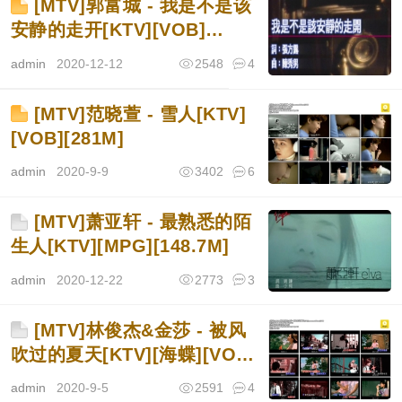
[MTV]郭富城 - 我是不是该
安静的走开[KTV][VOB]
[295.9M]
admin
2020-12-12
2548
4
[MTV]范晓萱 - 雪人[KTV]
[VOB][281M]
admin
2020-9-9
3402
6
[MTV]萧亚轩 - 最熟悉的陌
生人[KTV][MPG][148.7M]
admin
2020-12-22
2773
3
[MTV]林俊杰&金莎 - 被风
吹过的夏天[KTV][海蝶][VOB]
[263M]
admin
2020-9-5
2591
4