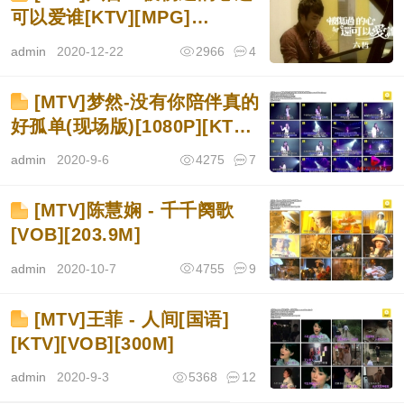
可以爱谁[KTV][MPG]
[198.8M]
admin
2020-12-22
2966
4
[MTV]梦然-没有你陪伴真的
好孤单(现场版)[1080P][KTV]
[MPG][526M]
admin
2020-9-6
4275
7
[MTV]陈慧娴 - 千千阕歌
[VOB][203.9M]
admin
2020-10-7
4755
9
[MTV]王菲 - 人间[国语]
[KTV][VOB][300M]
admin
2020-9-3
5368
12