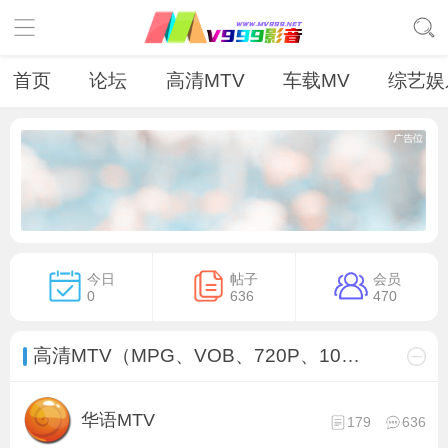
首页
论坛
高清MTV
车载MV
综艺娱
今日
帖子
会员
0
636
470
高清MTV（MPG、VOB、720P、1080P）
华语MTV
179
636