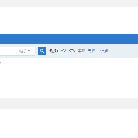
热搜:
MV
KTV
车载
无损
中文曲
帖子
搜
乐
索