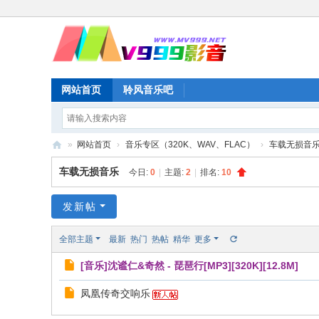
网站首页
聆风音乐吧
»
网站首页
›
音乐专区（320K、WAV、FLAC）
›
车载无损音
M
车载无损音乐
今日:
0
|
主题:
2
|
排名:
10
V
99
发新帖
9
全部主题
最新
热门
热帖
精华
更多
影
[音乐]沈谧仁&奇然 - 琵琶行[MP3][320K][12.8M]
音
凤凰传奇交响乐