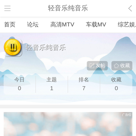
轻音乐纯音乐
首页
论坛
高清MTV
车载MV
综艺娱
轻音乐纯音乐
发帖
收藏
今日
主题
排名
收藏
0
1
7
0