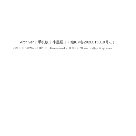
Archiver
|
手机版
|
小黑屋
|
(
赣ICP备2020015010号-1
)
GMT+8, 2026-8-7 02:53
, Processed in 0.008678 second(s), 6 queries .