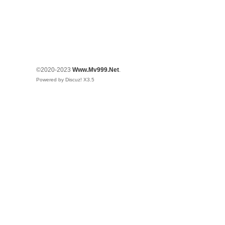
©2020-2023
Www.Mv999.Net
.
Powered by Discuz!
X3.5